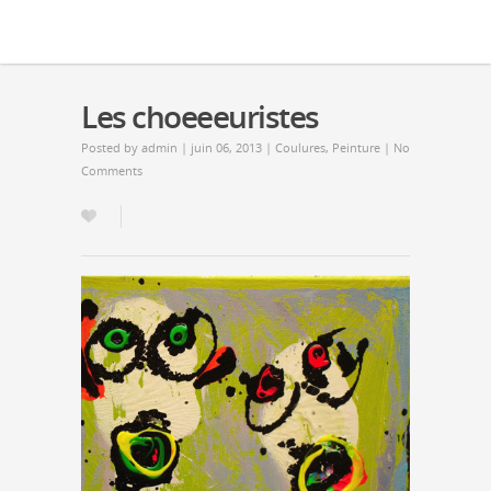
Les choeeeuristes
Posted by
admin
| juin 06, 2013 |
Coulures
,
Peinture
|
No
Comments