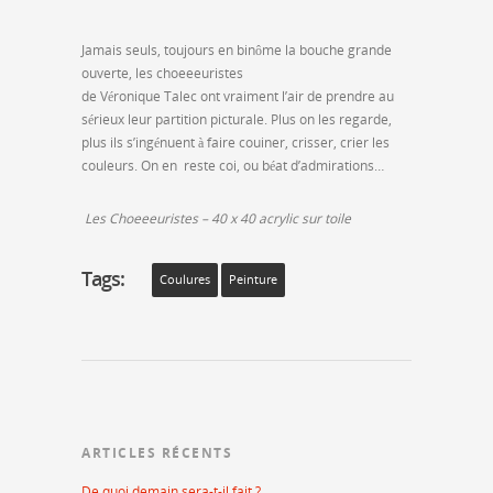
Jamais seuls, toujours en binôme la bouche grande
ouverte, les choeeeuristes
de Véronique Talec ont vraiment l’air de prendre au
sérieux leur partition picturale. Plus on les regarde,
plus ils s’ingénuent à faire couiner, crisser, crier les
couleurs. On en reste coi, ou béat d’admirations…
Les Choeeeuristes – 40 x 40 acrylic sur toile
Tags:
Coulures
Peinture
ARTICLES RÉCENTS
De quoi demain sera-t-il fait ?