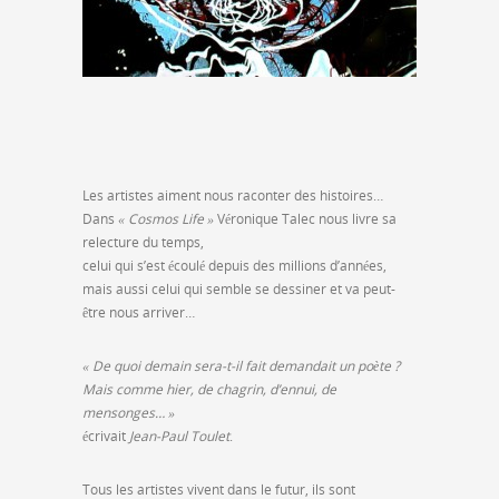
Les artistes aiment nous raconter des histoires…
Dans
« Cosmos Life »
Véronique Talec nous livre sa
relecture du temps,
celui qui s’est écoulé depuis des millions d’années,
mais aussi celui qui semble se dessiner et va peut-
être nous arriver…
« De quoi demain sera-t-il fait demandait un poète ?
Mais comme hier, de chagrin, d’ennui, de
mensonges… »
écrivait
Jean-Paul Toulet
.
Tous les artistes vivent dans le futur, ils sont