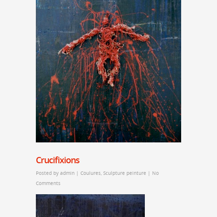
Crucifixions
Posted by
admin
|
Coulures
,
Sculpture peinture
|
No
Comments