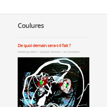
Coulures
De quoi demain sera-t-il fait ?
Posted by
admin
|
Coulures
,
Peinture
|
No Comments