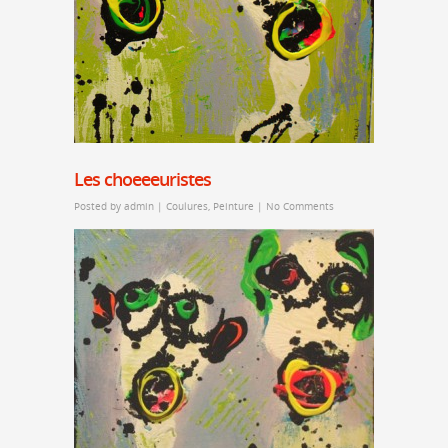
Les choeeeuristes
Posted by
admin
|
Coulures
,
Peinture
|
No Comments