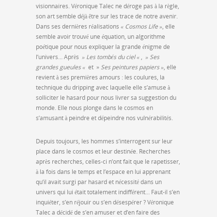
visionnaires. Véronique Talec ne déroge pas à la règle,
son art semble déjà être sur les trace de notre avenir.
Dans ses dernières réalisations
« Cosmos Life »
, elle
semble avoir trouvé une équation, un algorithme
poétique pour nous expliquer la grande énigme de
l’univers… Après
» Les tombés du ciel «
,
» Ses
grandes gueules «
et »
Ses peintures papiers »
, elle
revient à ses premières amours : les coulures, la
technique du dripping avec laquelle elle s’amuse à
solliciter le hasard pour nous livrer sa suggestion du
monde. Elle nous plonge dans le cosmos en
s’amusant à peindre et dépeindre nos vulnérabilités.
Depuis toujours, les hommes s’interrogent sur leur
place dans le cosmos et leur destinée. Recherches
après recherches, celles-ci n’ont fait que le rapetisser,
à la fois dans le temps et l’espace en lui apprenant
qu’il avait surgi par hasard et nécessité dans un
univers qui lui était totalement indifférent… Faut-il s’en
inquiéter, s’en réjouir ou s’en désespérer ? Véronique
Talec a décidé de s’en amuser et d’en faire des