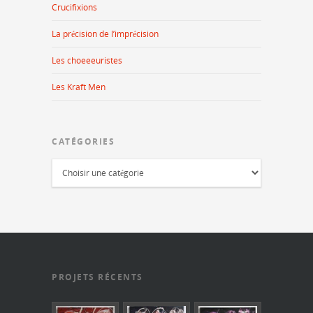
Crucifixions
La précision de l’imprécision
Les choeeeuristes
Les Kraft Men
CATÉGORIES
PROJETS RÉCENTS