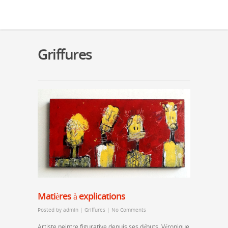
Griffures
Matières à explications
Posted by
admin
|
Griffures
|
No Comments
Artiste peintre figurative depuis ses débuts, Véronique