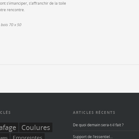
ont s’émanciper, s’affranchir de la toile
otre rencontre.
 bois 70 x 50
CLÉS
ARTICLES RÉCENTS
De quoi demain sera-t-il fait ?
afage
Coulures
Empreintes
Support de l’essentiel…
ages