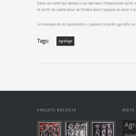
Dans un relief qui donne à ces derniers l’impression qu’ils v
et sortir du cadre pour se fondre dans l’espace et venir à n
Le masque de la capitulation – papiers recyclés agrafés sur
Tags:
Agrafage
PROJETS RÉCENTS
MOTS 
Agr
Découp