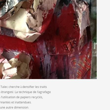
alec cherche à densifier les traits
étrangeté. La technique de l’agrafage
l’utilisation de papiers recyclés,
nnantes et inattendues.
s une autre dimension.