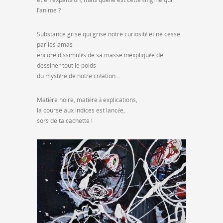
l’anime ?
Substance grise qui grise notre curiosité et ne cesse
par les amas
encore dissimulés de sa masse inexpliquée de
dessiner tout le poids
du mystère de notre création…
Matière noire, matière à explications,
la course aux indices est lancée,
sors de ta cachette !