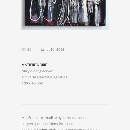
26
juillet 10, 2013
MATIÈRE NOIRE
mix painting acrylic
sur cartes postales agrafées
100 x 100 cm
Matière noire, matière hypothétique et non-
baryonique jusqu’alors inconnue
et en expansion, mais quelle est cette énigme qui