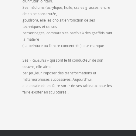
d’un futur lointain.
Ses médiums (acrylique, huile, craies grasses, encre
de chine concentrée,
goudron), elle les choisit en fonction de ses
techniques et de ses
personnages, comparables parfois à des graffitis tant
la matière
( la peinture ou l’encre concentrée ) leur manque.
Ses
« Gueules »
qui sont le fil conducteur de son
oeuvre, elle aime
par jeu,leur imposer des transformations et
métamorphoses successives. Aujourd’hui,
elle essaie de les faire sortir de ses tableaux pour les
faire exister en sculptures…