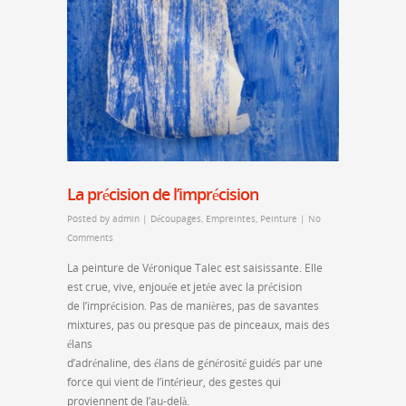
La précision de l’imprécision
Posted by
admin
|
Découpages
,
Empreintes
,
Peinture
|
No
Comments
La peinture de Véronique Talec est saisissante. Elle
est crue, vive, enjouée et jetée avec la précision
de l’imprécision. Pas de manières, pas de savantes
mixtures, pas ou presque pas de pinceaux, mais des
élans
d’adrénaline, des élans de générosité guidés par une
force qui vient de l’intérieur, des gestes qui
proviennent de l’au-delà.