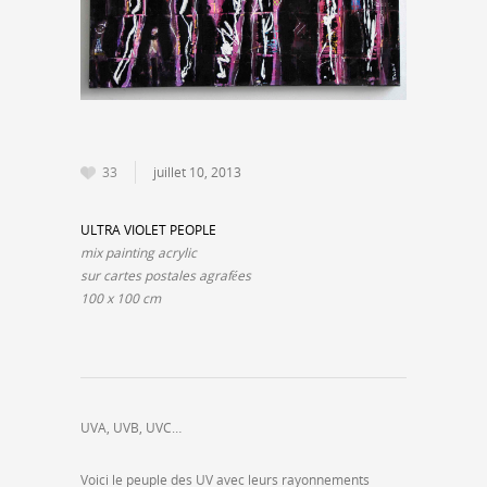
33
juillet 10, 2013
ULTRA VIOLET PEOPLE
mix painting acrylic
sur cartes postales agrafées
100 x 100 cm
UVA, UVB, UVC…
Voici le peuple des UV avec leurs rayonnements