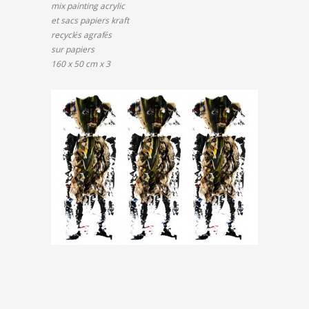
mix painting acrylic
et sacs papiers kraft
recyclés agrafés
sur papiers
160 x 50 cm x 3