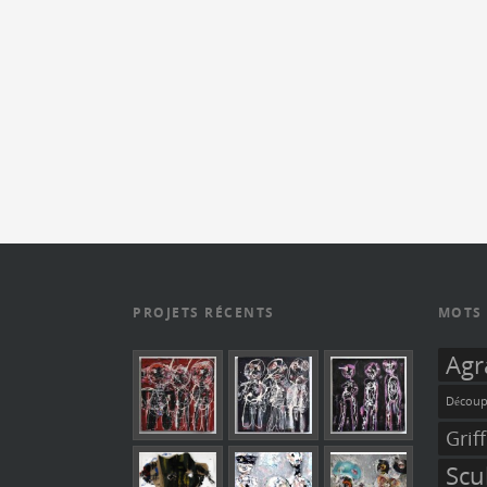
PROJETS RÉCENTS
MOTS 
Agr
Découp
Grif
Scu