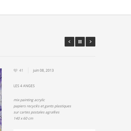
41
juin 08, 2013
LES 4 ANGES
mix painting acrylic
papiers recyclés et gants plastiques
sur cartes postales agrafées
140 x 60 cm