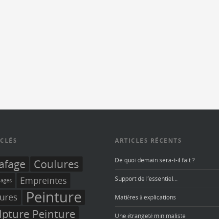
CLÉS
ARTICLES RÉCENTS
De quoi demain sera-t-il fait ?
afage
Coulures
Empreintes
Support de l’essentiel…
ages
Peinture
fures
Matières à explications
lpture Peinture
Une étrangeté minimaliste