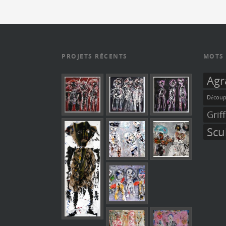
PROJETS RÉCENTS
MOTS 
Agr
Découp
Grif
Scu